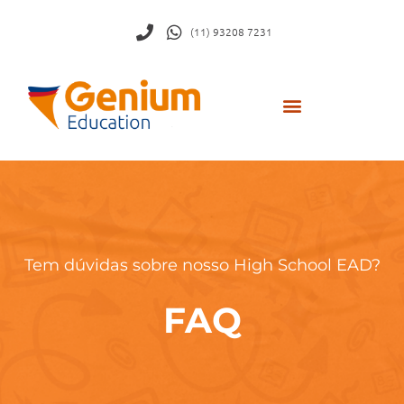
(11) 93208 7231
Tem dúvidas sobre nosso High School EAD?
FAQ